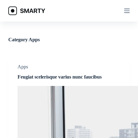
S
k
i
p
t
o
c
Category
Apps
o
n
t
e
n
Apps
t
Feugiat scelerisque varius nunc faucibus