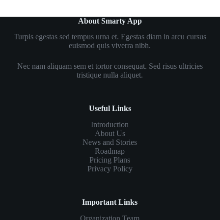
About Smarty App
Turpis egestas sed tempus urna et. Egestas diam in arcu cursus
euismod quis viverra nibh.
Nec nam aliquam sem et tortor consequat. Sed risus ultricies
tristique nulla aliquet.
Useful Links
Introduction
About Us
News and Stories
Roadmap
Pricing Plans
Privacy Policy
Important Links
Organization Team